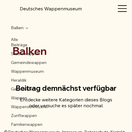
Deutsches Wappenmuseum
Balken
Alle
Beiträge
Balken
Städtewappen
Gemeindewappen
Wappenmuseum
Heraldik
Beitrag demnächst verfügbar
Geschichte
Wappen
Entdecke weitere Kategorien dieses Blogs
oder versuche es später nochmal.
Wappenschnitzerei
Zunftwappen
Familienwappen