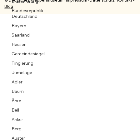
© Deutsches Wappenmuseum
·
Impressum
·
Datenschutz
·
Kontakt
-
Blasonierung
Blog
Bundesrepublik
Deutschland
Bayern
Saarland
Hessen
Gemeindesiegel
Tingierung
Jumelage
Adler
Baum
Ähre
Beil
Anker
Berg
Auster