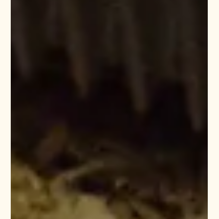
Joost Schloemer
7. Jan. 2024
2 Min. Lesezeit
Wappenrecht, Wappenherstellung
und Verkauf
Die handwerkliche Wappenherstellung ist eine Kunstform, die
sowohl kreatives Talent als auch ein tiefes Verständnis der
heraldischen Prinzipien erfordert.