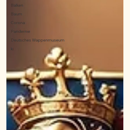
Balken
Baum
Corona
Pandemie
Deutsches Wappenmuseum
ki