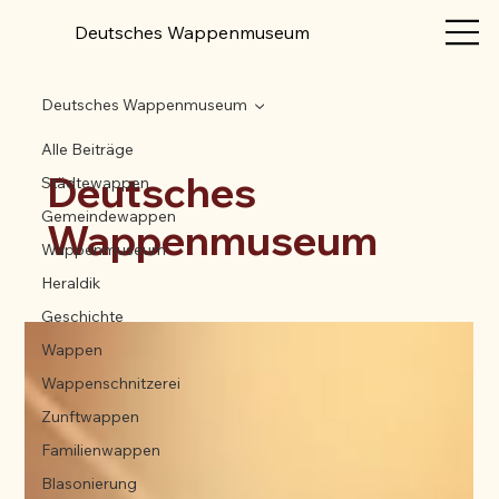
Deutsches Wappenmuseum
Deutsches Wappenmuseum
Alle Beiträge
Deutsches
Städtewappen
Gemeindewappen
Wappenmuseum
Wappenmuseum
Heraldik
Geschichte
Wappen
Wappenschnitzerei
Zunftwappen
Familienwappen
Blasonierung