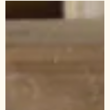
Joost Schloemer
24. Juni 2025
1 Min. Lesezeit
Heraldik in der Kommune
Heraldik in der Kommune erleben: Das Deutsche
Wappenmuseum fördert kommunale Identität, Bildung und
Tradition im Zusammenspiel mit dem bundesverband
deutscher vereine und verbänd e. V. (bdvv)