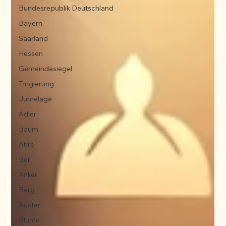
Bundesrepublik Deutschland
Bayern
Saarland
Hessen
Gemeindesiegel
Tingierung
Jumelage
Adler
Baum
Ähre
Beil
Anker
Berg
Auster
Blume