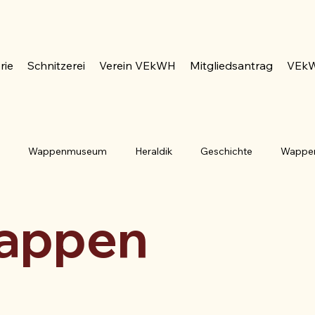
rie
Schnitzerei
Verein VEkWH
Mitgliedsantrag
VEkW
n
Wappenmuseum
Heraldik
Geschichte
Wappe
ublik Deutschland
Bayern
Saarland
Hessen
G
wappen
Berg
Auster
Blume
Balken
Baum
Co