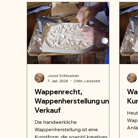
Joost Schloemer
7. Jan. 2024
2 Min. Lesezeit
Wappenrecht,
Wap
Wappenherstellung und
Ku
Verkauf
Heut
Wapp
Die handwerkliche
Anlä
Wappenherstellung ist eine
Jume
Kunstform, die sowohl kreatives