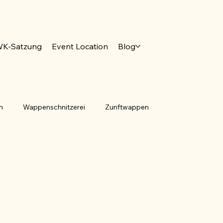
K-Satzung
Event Location
Blog
n
Wappenschnitzerei
Zunftwappen
emeindesiegel
Tingierung
Jumelage
rona
Pandemie
Deutsches Wappenmuseum