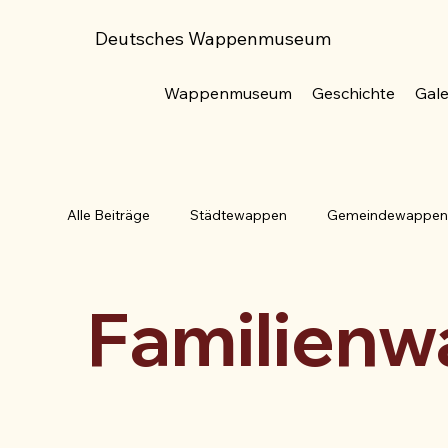
Deutsches Wappenmuseum
Wappenmuseum
Geschichte
Gale
Alle Beiträge
Städtewappen
Gemeindewappe
Familienwappen
Blasonierung
Bundesrep
Familien
Adler
Baum
Ähre
Beil
Anker