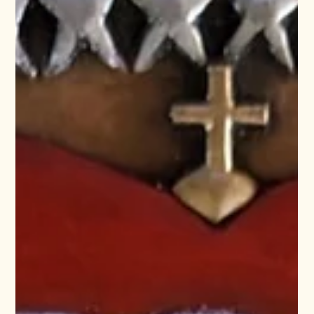
Joost Schloemer
3. Nov. 2021
1 Min. Lesezeit
Events, Feiern, Gratulationen,
Postenwechsel, Jubiläen &
Jumelagen nach der Wahl
Tausende verschenkter und gestifteter Wappen hängen
bereits in den Räumen vieler Städte und Gemeinden im In-
und Ausland.