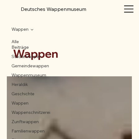
Deutsches Wappenmuseum
Wappen
Alle
Beiträge
Wappen
Städtewappen
Gemeindewappen
Wappenmuseum
Heraldik
Geschichte
Wappen
Wappenschnitzerei
Zunftwappen
Familienwappen