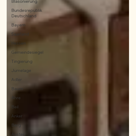
Blasonierung
Bundesrepublik
Deutschland
Bayern
Saarland
Hessen
Gemeindesiegel
Tingierung
Jumelage
Adler
Baum
Ähre
Beil
Anker
Berg
Auster