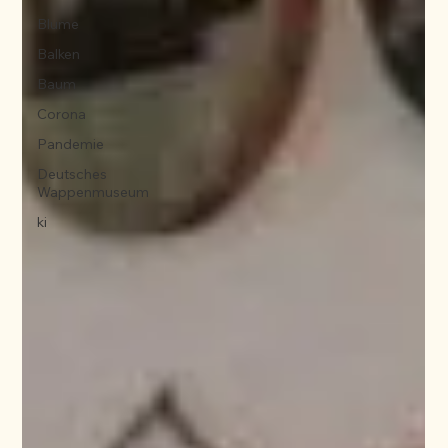
Blume
Balken
Baum
Corona
Pandemie
Deutsches
Wappenmuseum
ki