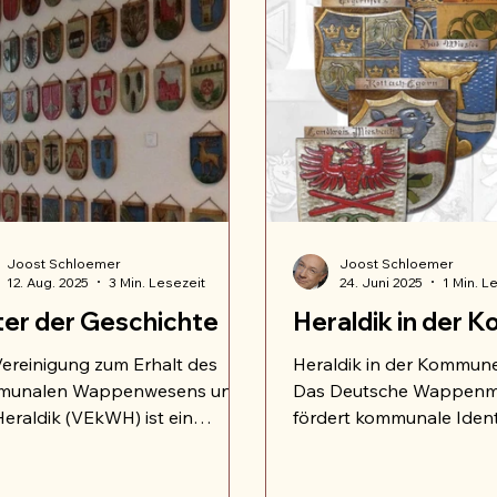
Joost Schloemer
Joost Schloemer
12. Aug. 2025
3 Min. Lesezeit
24. Juni 2025
1 Min. L
er der Geschichte
Heraldik in der
Vereinigung zum Erhalt des
Heraldik in der Kommune
munalen Wappenwesens und
Das Deutsche Wappen
Heraldik (VEkWH) ist ein
fördert kommunale Identi
usragendes Beispiel für eine
Bildung und Tradition im
nisation, deren Struktur und
Zusammenspiel mit dem
tion untrennbar mit ihrem
bundesverband deutsche