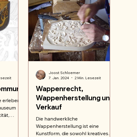
Joost Schloemer
esezeit
7. Jan. 2024
2 Min. Lesezeit
 Kommune
Wappenrecht,
Wappenherstellung und
 erleben:
Verkauf
museum
tät,
Die handwerkliche
Wappenherstellung ist eine
Kunstform, die sowohl kreatives
r vereine