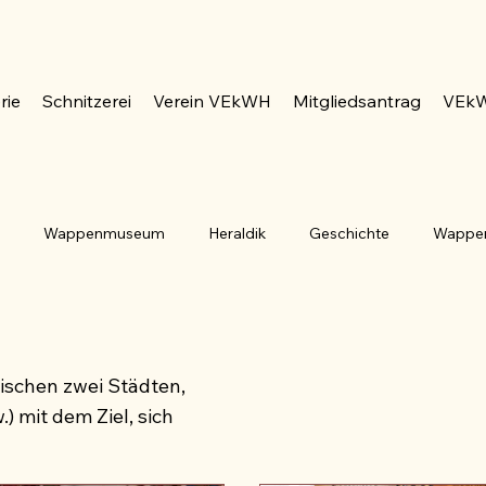
rie
Schnitzerei
Verein VEkWH
Mitgliedsantrag
VEkW
n
Wappenmuseum
Heraldik
Geschichte
Wappe
ublik Deutschland
Bayern
Saarland
Hessen
G
ischen zwei Städten,
Berg
Auster
Blume
Balken
Baum
Co
 mit dem Ziel, sich