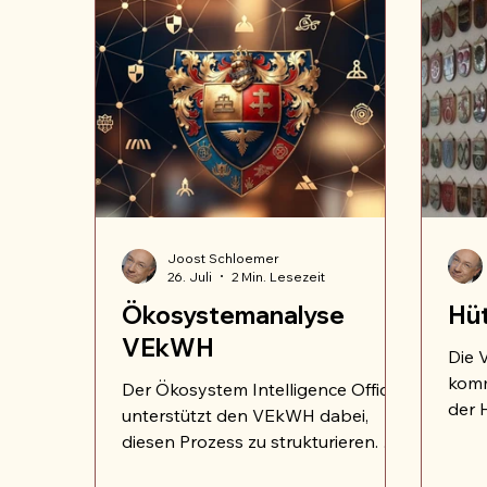
Joost Schloemer
26. Juli
2 Min. Lesezeit
Ökosystemanalyse
Hüt
VEkWH
Die 
kom
Der Ökosystem Intelligence Officer
der 
unterstützt den VEkWH dabei,
hera
diesen Prozess zu strukturieren. Er
Orga
kann mögliche Partner nach ihrer
Funk