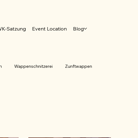
K-Satzung
Event Location
Blog
n
Wappenschnitzerei
Zunftwappen
emeindesiegel
Tingierung
Jumelage
rona
Pandemie
Deutsches Wappenmuseum