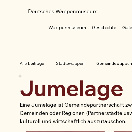
Deutsches Wappenmuseum
Wappenmuseum
Geschichte
Gale
Alle Beiträge
Städtewappen
Gemeindewappe
Jumelage
Familienwappen
Blasonierung
Bundesrep
Eine Jumelage ist Gemeindepartnerschaft zw
Adler
Baum
Ähre
Beil
Anker
Gemeinden oder Regionen (Partnerstädte usw.)
kulturell und wirtschaftlich auszutauschen.