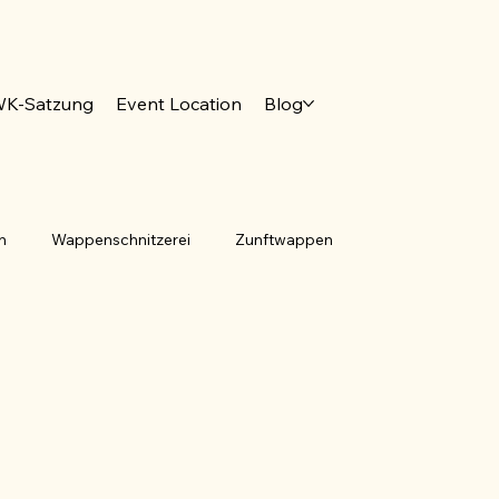
K-Satzung
Event Location
Blog
n
Wappenschnitzerei
Zunftwappen
emeindesiegel
Tingierung
Jumelage
rona
Pandemie
Deutsches Wappenmuseum