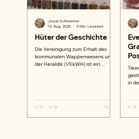
Joost Schloemer
12. Aug. 2025
3 Min. Lesezeit
Hüter der Geschichte
Eve
Gra
Die Vereinigung zum Erhalt des
Po
kommunalen Wappenwesens und
der Heraldik (VEkWH) ist ein
Jub
Taus
herausragendes Beispiel für eine
nac
gest
Organisation, deren Struktur und
in d
Funktion untrennbar mit ihrem
Geme
tiefgreifenden Zweck verbunden
sind.