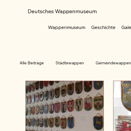
Deutsches Wappenmuseum
Wappenmuseum
Geschichte
Gale
Alle Beiträge
Städtewappen
Gemeindewappe
Familienwappen
Blasonierung
Bundesrep
Adler
Baum
Ähre
Beil
Anker