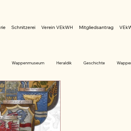
rie
Schnitzerei
Verein VEkWH
Mitgliedsantrag
VEkW
n
Wappenmuseum
Heraldik
Geschichte
Wappe
ublik Deutschland
Bayern
Saarland
Hessen
G
Berg
Auster
Blume
Balken
Baum
Co