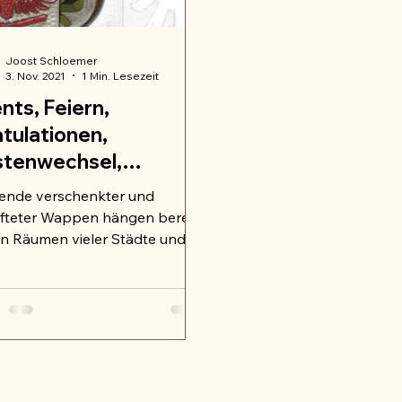
Joost Schloemer
3. Nov. 2021
1 Min. Lesezeit
nts, Feiern,
tulationen,
stenwechsel,
iläen & Jumelagen
ende verschenkter und
h der Wahl
ifteter Wappen hängen bereits
en Räumen vieler Städte und
inden im In- und Ausland.