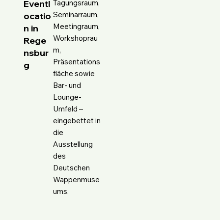
Eventl
Tagungsraum,
Seminarraum,
ocatio
Meetingraum,
n in
Workshoprau
Rege
m,
nsbur
Präsentations
g
fläche sowie
Bar- und
Lounge-
Umfeld –
eingebettet in
die
Ausstellung
des
Deutschen
Wappenmuse
ums.