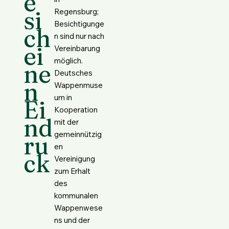
e
si
Regensburg;
Besichtigunge
ch
n sind nur nach
ei
Vereinbarung
möglich.
ne
Deutsches
n
Wappenmuse
um in
Ei
Kooperation
nd
mit der
gemeinnützig
ru
en
ck
Vereinigung
zum Erhalt
des
kommunalen
Wappenwese
ns und der