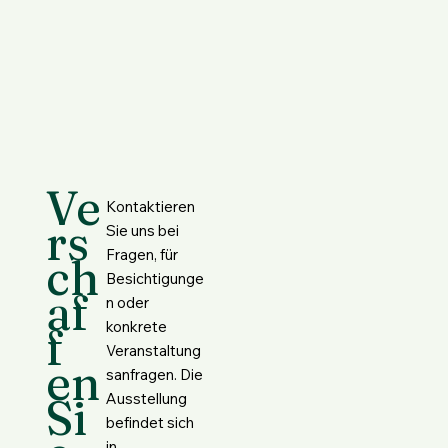
Ve
Kontaktieren
rs
Sie uns bei
Fragen, für
ch
Besichtigunge
af
n oder
konkrete
f
Veranstaltung
en
sanfragen. Die
Si
Ausstellung
befindet sich
in