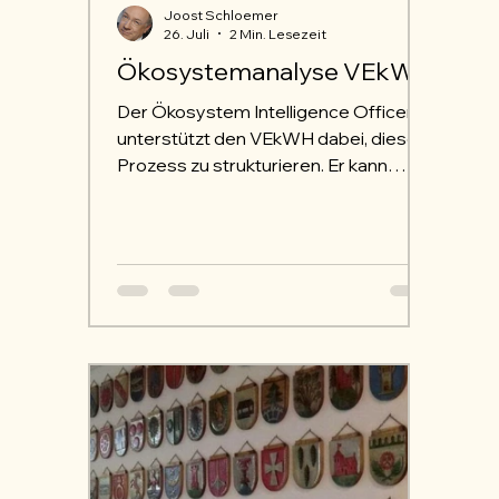
Joost Schloemer
26. Juli
2 Min. Lesezeit
Ökosystemanalyse VEkWH
Der Ökosystem Intelligence Officer
unterstützt den VEkWH dabei, diesen
Prozess zu strukturieren. Er kann
mögliche Partner nach ihrer
Bedeutung für den Verein priorisieren
und Hinweise darauf geben,