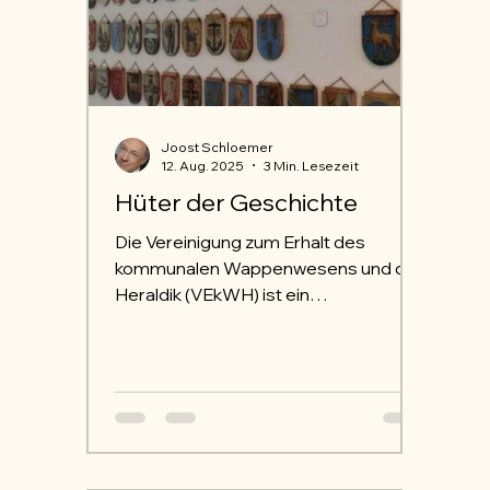
Joost Schloemer
12. Aug. 2025
3 Min. Lesezeit
Hüter der Geschichte
Die Vereinigung zum Erhalt des
kommunalen Wappenwesens und der
Heraldik (VEkWH) ist ein
herausragendes Beispiel für eine
Organisation, deren Struktur und
Funktion untrennbar mit ihrem
tiefgreifenden Zweck verbunden sind.