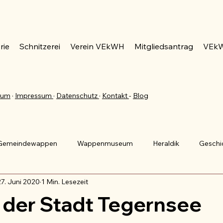
rie
Schnitzerei
Verein VEkWH
Mitgliedsantrag
VEkW
eum
·
Impressum
·
Datenschutz
·
Kontakt
-
Blog
Gemeindewappen
Wappenmuseum
Heraldik
Geschi
27. Juni 2020
1 Min. Lesezeit
ppen
Familienwappen
Blasonierung
Bundesrepublik
der Stadt Tegernsee