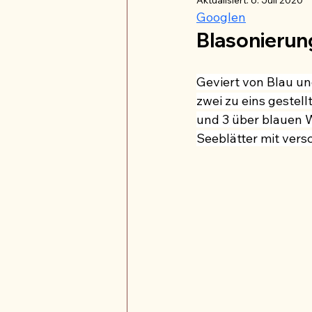
Hessen
Gemeindesiegel
Googlen
Blasonierun
Blume
Balken
Baum
Geviert von Blau und
zwei zu eins gestell
und 3 über blauen W
Seeblätter mit vers