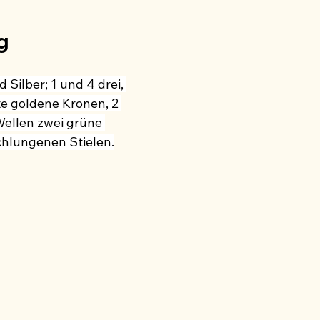
Tingierung
Jumelage
Adler
Baum
Ähre
g
Corona
Pandemie
Deutsches Wappenmuseum
 Silber; 1 und 4 drei, 
te goldene Kronen, 2 
ellen zwei grüne 
chlungenen Stielen.