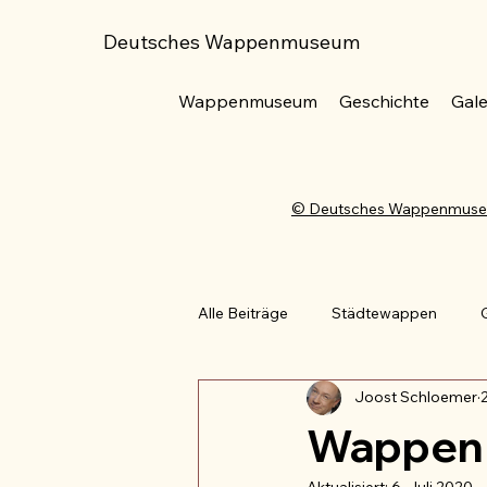
Deutsches Wappenmuseum
Wappenmuseum
Geschichte
Gale
© Deutsches Wappenmus
Alle Beiträge
Städtewappen
Joost Schloemer
Wappenschnitzerei
Zunftwa
Wappen 
Aktualisiert:
6. Juli 2020