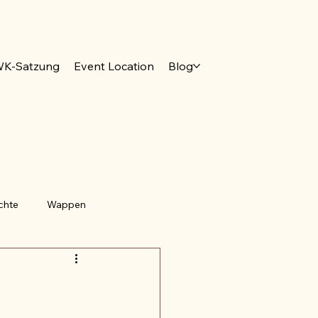
K-Satzung
Event Location
Blog
chte
Wappen
 Deutschland
Bayern
Saarland